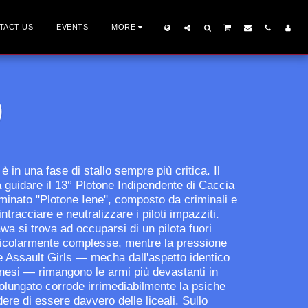
TACT US
EVENTS
MORE
)
 in una fase di stallo sempre più critica. Il
 guidare il 13° Plotone Indipendente di Caccia
ominato "Plotone Iene", composto da criminali e
intracciare e neutralizzare i piloti impazziti.
a si trova ad occuparsi di un pilota fuori
rticolarmente complesse, mentre la pressione
 Le Assault Girls — mecha dall'aspetto identico
nesi — rimangono le armi più devastanti in
rolungato corrode irrimediabilmente la psiche
edere di essere davvero delle liceali. Sullo