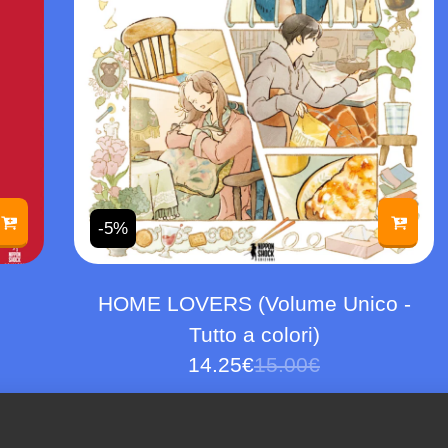
-5%
HOME LOVERS (Volume Unico -
Tutto a colori)
14.25
€
15.00
€