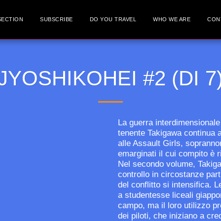
SECTION
SUBSCRIBE
DO YOU TRAVEL
WHO WE ARE
CON
JYOSHIKOHEI #2 (DI 7
La guerra interdimensionale è
tenente Takigawa continua a
alle Assault Girls, soprann
emarginati il cui compito è r
Nel secondo volume, Takigaw
controllo in circostanze pa
del conflitto si intensifica.
a studentesse liceali giappo
campo, ma il loro utilizzo p
dei piloti, che iniziano a cr