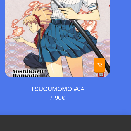
TSUGUMOMO #04
7.90
€