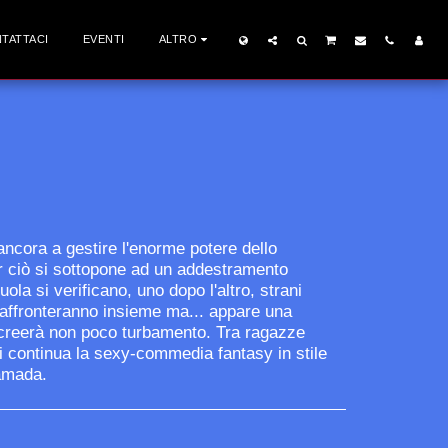
TATTACI
EVENTI
ALTRO
cora a gestire l'enorme potere dello
r ciò si sottopone ad un addestramento
ola si verificano, uno dopo l'altro, strani
i affronteranno insieme ma... appare una
 creerà non poco turbamento. Tra ragazze
i continua la sexy-commedia fantasy in stile
amada.