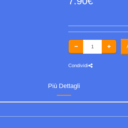
7.90
€
Condividi
Più Dettagli