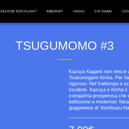
SEZIONE EDICOLANTI
ABBONATI
VIAGGI
CHI SIAMO
CON
TSUGUMOMO #3
Kazuya Kagami non riesce an
Tsukumogami Kiriha. Per fa
rigoroso. Nel frattempo a scu
incidenti. Kazuya e Kiriha l
coinquilina prosperosa che
bellissime e misteriosi Yoka
giapponese di Yoshikazu H