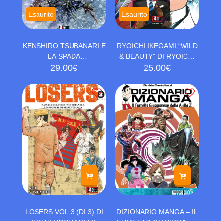
Esaurito
Esaurito
KENSHIRO TSUBANARI E
RYOICHI IKEGAMI “WILD
LA SPADA
& BEAUTY” DI RYOICHI
SQUARTADEMONI
29.00
€
IKEGAMI
25.00
€
LOSERS VOL.3 (DI 3) DI
DIZIONARIO MANGA – IL