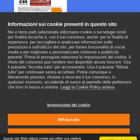
-26.09%
Informazioni sui cookie presenti in questo sito
Noi e terze parti selezionate utilizziamo cookie o tecnologie simili
UN ANNO CON NOI
per finalità tecniche e, con il tuo consenso, anche: per le finalità di
esperienza, per raccogliere e analizzare informazioni sulle
85
€
115
€
prestazioni e sull'utilizzo del sito, per fornire funzionalità di social
media e per migliorare e personalizzare contenuti e pubblicità
presenti. Prima di proseguire seleziona le impostazioni dei cookie. Il
rifiuto del consenso può rendere non disponibili alcune funzioni. Usa
il pulsante “Accetta tutto” per acconsentire. Usa il pulsante “Rifiuta
tutto” per continuare senza accettare. Potrai comunque e
liberamente prestare, rifiutare o revocare il tuo consenso, in
Nippon Shock
qualsiasi momento, accedendo di nuovo al pannello delle preferenze
Copyright © 2026 Tutti i diritti riservati
che trovi in basso a sinistra.
Leggi la Cookie Policy estesa
Coockie Policy
|
Privacy Policy
Impostazioni dei cookie
ISCRIVITI
Rifiuta tutto
Accetta tutto
Questo sito Web utilizza cookie per offrire una migliore