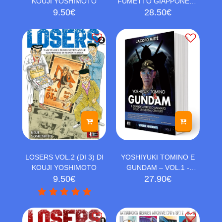
KOUJI YOSHIMOTO
FUMETTO GIAPPONESE
9.50
€
DALLA A ALLA Z
28.50
€
LOSERS VOL.2 (DI 3) DI
YOSHIYUKI TOMINO E
KOUJI YOSHIMOTO
GUNDAM – VOL.1 -
9.50
€
VERSIONE AGGIORNATA
27.90
€