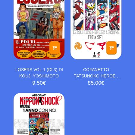
LOSERS VOL.1 (DI 3) DI
COFANETTO
KOUJI YOSHIMOTO
TATSUNOKO HEROES
9.50
€
ARCHIVE (70’S SF) 1-2-3
85.00
€