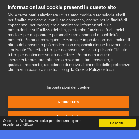
Informazioni sui cookie presenti in questo sito
Noi e terze parti selezionate utilizziamo cookie o tecnologie simili
per finalità tecniche e, con il tuo consenso, anche: per le finalità di
TSUGUMOMO #04
esperienza, per raccogliere e analizzare informazioni sulle
7.90
€
prestazioni e sull'utilizzo del sito, per fornire funzionalità di social
media e per migliorare e personalizzare contenuti e pubblicità
presenti. Prima di proseguire seleziona le impostazioni dei cookie. Il
rifiuto del consenso può rendere non disponibili alcune funzioni. Usa
il pulsante “Accetta tutto” per acconsentire. Usa il pulsante “Rifiuta
tutto” per continuare senza accettare. Potrai comunque e
liberamente prestare, rifiutare o revocare il tuo consenso, in
Nippon Shock
qualsiasi momento, accedendo di nuovo al pannello delle preferenze
Copyright © 2026 Tutti i diritti riservati
che trovi in basso a sinistra.
Leggi la Cookie Policy estesa
Coockie Policy
|
Privacy Policy
Impostazioni dei cookie
ISCRIVITI
Rifiuta tutto
Accetta tutto
Questo sito Web utilizza cookie per offrire una migliore
Ho capito!
esperienza di utilizzo