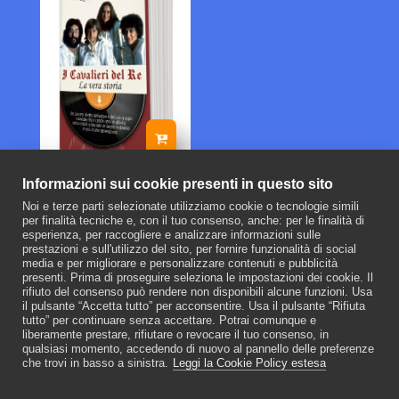
Informazioni sui cookie presenti in questo sito
I CAVALIERI DEL RE - LA
Noi e terze parti selezionate utilizziamo cookie o tecnologie simili
per finalità tecniche e, con il tuo consenso, anche: per le finalità di
VERA STORIA (pagg.650)
esperienza, per raccogliere e analizzare informazioni sulle
29.90
€
prestazioni e sull'utilizzo del sito, per fornire funzionalità di social
media e per migliorare e personalizzare contenuti e pubblicità
presenti. Prima di proseguire seleziona le impostazioni dei cookie. Il
rifiuto del consenso può rendere non disponibili alcune funzioni. Usa
il pulsante “Accetta tutto” per acconsentire. Usa il pulsante “Rifiuta
tutto” per continuare senza accettare. Potrai comunque e
liberamente prestare, rifiutare o revocare il tuo consenso, in
Nippon Shock
qualsiasi momento, accedendo di nuovo al pannello delle preferenze
Copyright © 2026 Tutti i diritti riservati
che trovi in basso a sinistra.
Leggi la Cookie Policy estesa
Coockie Policy
|
Privacy Policy