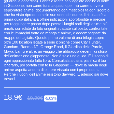
(guarda la copertina). Fabrizio Matiz ha viaggiato decine di volte
in Giappone, non come turista qualunque, ma come un vero
esploratore anime, documentando con meticolosità ogni scorcio
che ha visto riprodotto nelle sue serie del cuore. Il risultato è la
prima guida italiana a offrire indicazioni approfondite e precise
per raggiungere passo dopo passo i luoghi reali degli anime più
amati, corredate da foto originali scattate sul posto, confrontate
con le immagini tratte da manga e anime, e accompagnate da
mappe dettagliate. Questo primo volume di una trilogia copre
oltre 100 location legate a serie iconiche come City Hunter,
Gundam, Ranma 1⁄2, Orange Road, Il Giardino delle Parole,
Maya, Lamù e altre, un viaggio che abbraccia decenni di storia
dell'animazione giapponese. Non è solo una guida. È il sogno di
ogni appassionato fatto libro. Consultala a casa, pianifica il tuo
itinerario, poi portala con te in Giappone — dove la magia degli
anime aspetta ancora di essere vissuta con i propri occhi.
Perché i luoghi dell'anime esistono davvero. E adesso sai dove
trovarli.
18.9
€
19.90
€
-5.03%